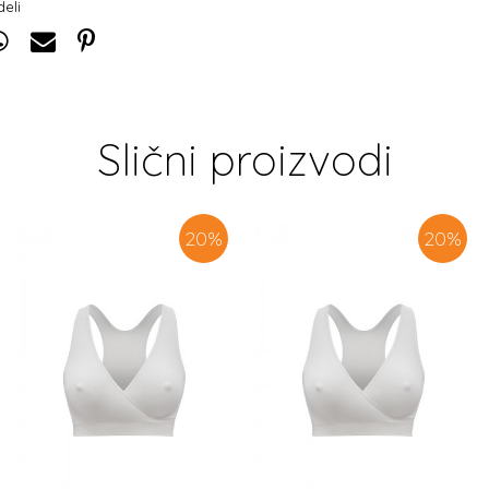
deli
Slični proizvodi
20
%
20
%