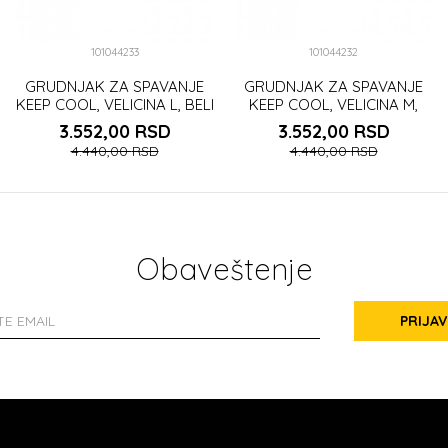
101044233
101044232
GRUDNJAK ZA SPAVANJE
GRUDNJAK ZA SPAVANJE
KEEP COOL, VELICINA L, BELI
KEEP COOL, VELICINA M,
BELI
3.552,00
RSD
3.552,00
RSD
4.440,00
RSD
4.440,00
RSD
Obaveštenje
PRIJAV