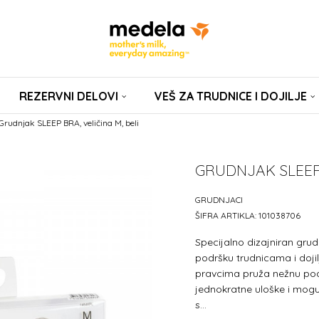
REZERVNI DELOVI
VEŠ ZA TRUDNICE I DOJILJE
Grudnjak SLEEP BRA, veličina M, beli
GRUDNJAK SLEEP 
GRUDNJACI
ŠIFRA ARTIKLA:
101038706
Specijalno dizajniran grud
podršku trudnicama i dojil
pravcima pruža nežnu podr
jednokratne uloške i mogu
s
...