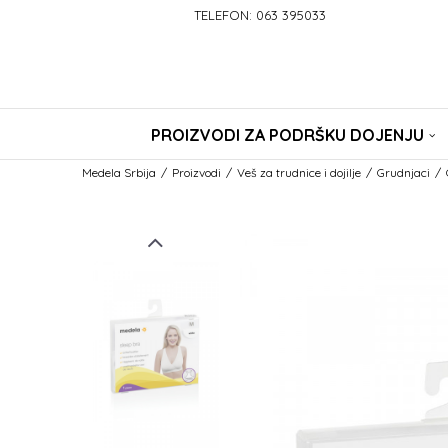
TELEFON: 063 395033
PROIZVODI ZA PODRŠKU DOJENJU
Medela Srbija
Proizvodi
Veš za trudnice i dojilje
Grudnjaci