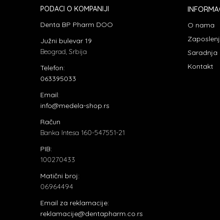
PODACI O KOMPANIJI
INFORMA
Denta BP Pharm DOO
O nama
Zaposlen
Južni bulevar 19
Beograd, Srbija
Saradnja
Kontakt
Telefon:
063395033
Email:
info@medela-shop.rs
Račun
Banka Intesa 160-547551-21
PIB:
100270433
Matični broj:
06964494
Email za reklamacije:
reklamacije@dentapharm.co.rs