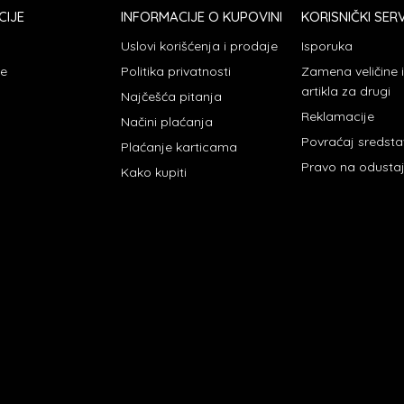
CIJE
INFORMACIJE O KUPOVINI
KORISNIČKI SERV
Uslovi korišćenja i prodaje
Isporuka
je
Politika privatnosti
Zamena veličine
artikla za drugi
Najčešća pitanja
Reklamacije
Načini plaćanja
Povraćaj sredst
Plaćanje karticama
Pravo na odusta
Kako kupiti