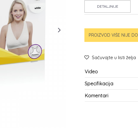
DETALJNIJE
PROIZVOD VIŠE NIJE D
Sačuvajte u listi želja
Video
Specifikacija
Komentari