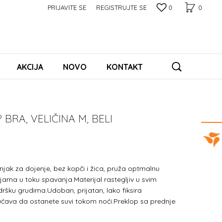
PRIJAVITE SE
REGISTRUJTE SE
0
0
AKCIJA
NOVO
KONTAKT
BRA, VELIČINA M, BELI
njak za dojenje, bez kopči i žica, pruža optmalnu
jama u toku spavanja.Materijal rastegljiv u svim
šku grudima.Udoban, prijatan, lako fiksira
ćava da ostanete suvi tokom noći.Preklop sa prednje