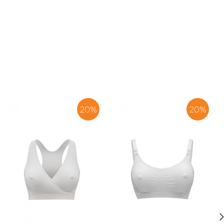
20
%
20
%