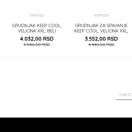
101045322
101045328
GRUDNJAK KEEP COOL,
GRUDNJAK ZA SPAVANJE
VELICINA XXL, BELI
KEEP COOL, VELICINA XXL,
BELI
4.032,00
RSD
3.552,00
RSD
5.040,00
RSD
4.440,00
RSD