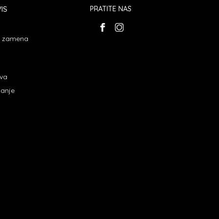
IS
PRATITE NAS
 i zamena
ava
janje