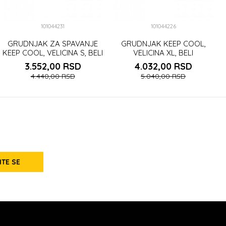
101044231
101044226
GRUDNJAK ZA SPAVANJE
GRUDNJAK KEEP COOL,
KEEP COOL, VELICINA S, BELI
VELICINA XL, BELI
3.552,00
RSD
4.032,00
RSD
4.440,00
RSD
5.040,00
RSD
ITE SE