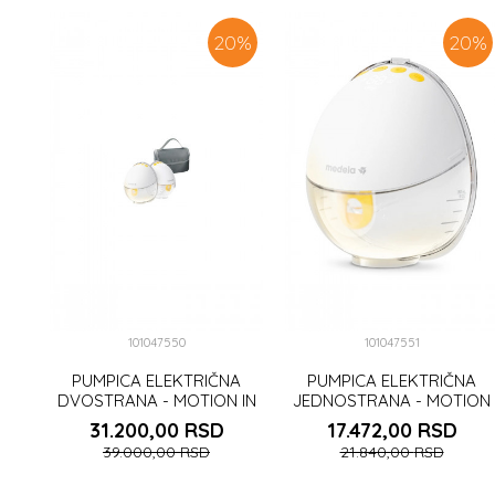
20
%
20
%
101047550
101047551
PUMPICA ELEKTRIČNA
PUMPICA ELEKTRIČNA
DVOSTRANA - MOTION IN
JEDNOSTRANA - MOTION
BRA
IN BRA
31.200,00
RSD
17.472,00
RSD
39.000,00
RSD
21.840,00
RSD