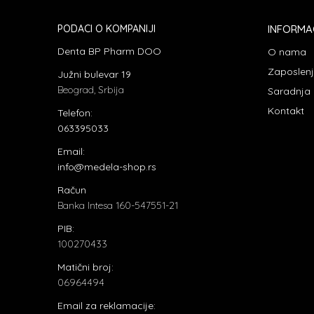
PODACI O KOMPANIJI
INFORMA
Denta BP Pharm DOO
O nama
Zaposlen
Južni bulevar 19
Beograd, Srbija
Saradnja
Kontakt
Telefon:
063395033
Email:
info@medela-shop.rs
Račun
Banka Intesa 160-547551-21
PIB:
100270433
Matični broj:
06964494
Email za reklamacije: