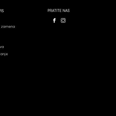
IS
PRATITE NAS
 i zamena
ava
janje