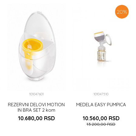
20
%
101047601
101047510
REZERVNI DELOVI MOTION
MEDELA EASY PUMPICA
IN BRA SET 2 kom
10.680,00
RSD
10.560,00
RSD
13.200,00
RSD