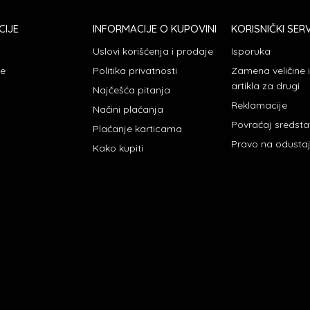
CIJE
INFORMACIJE O KUPOVINI
KORISNIČKI SERV
Uslovi korišćenja i prodaje
Isporuka
je
Politika privatnosti
Zamena veličine
artikla za drugi
Najčešća pitanja
Reklamacije
Načini plaćanja
Povraćaj sredst
Plaćanje karticama
Pravo na odusta
Kako kupiti