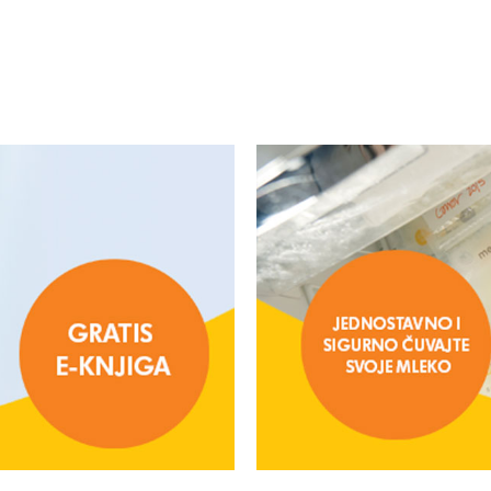
DODAJ U KORPU
DODAJ U KORPU
20
%
101044202
Sakupljac mleka silikonski
2.256,00
RSD
2.820,00
RSD
DODAJ U KORPU