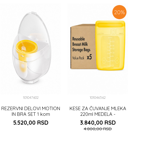
20
%
101047602
101046562
REZERVNI DELOVI MOTION
KESE ZA ČUVANJE MLEKA
IN BRA SET 1 kom
220ml MEDELA -
VIŠEKRATNE (a5)
5.520,00
RSD
3.840,00
RSD
4.800,00
RSD