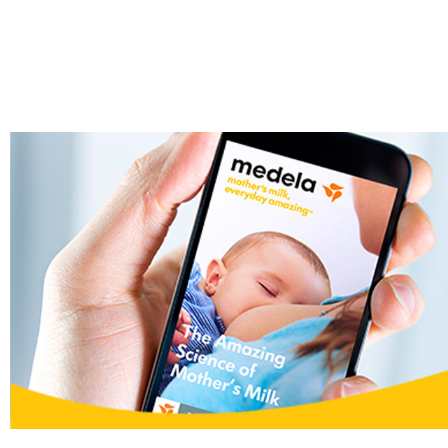
DODAJ U KORPU
DODAJ U KORPU
25
%
25
%
101041614
101041615
Pumpa električna - SOLO
Pumpa električna - SWING
MAXI 2.0
23.040,00
RSD
30.720,00
RSD
30.150,00
RSD
40.200,00
RSD
DODAJ U KORPU
DODAJ U KORPU