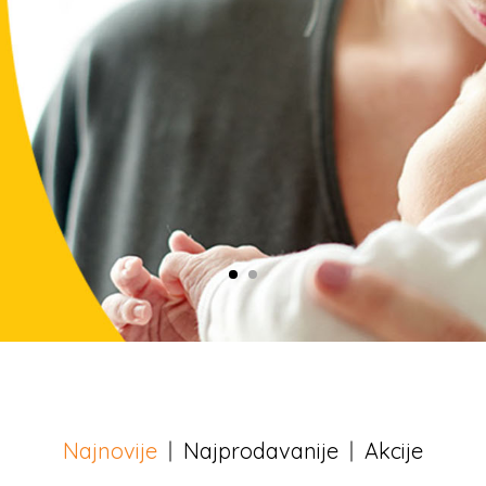
1
2
Najnovije
Najprodavanije
Akcije