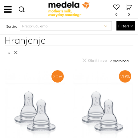
0
0
Filteri
Sortiraj
Hranjenje
s
Obriši sve
2 proizvoda
20
%
20
%