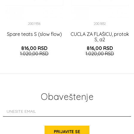
200.1936
200.1832
Spare teats S (slow flow)
CUCLA ZA FLAŠICU, protok
S, a2
816,00
RSD
816,00
RSD
1.020,00
RSD
1.020,00
RSD
DODAJ U KORPU
DODAJ U KORPU
Obaveštenje
PRIJAVITE SE