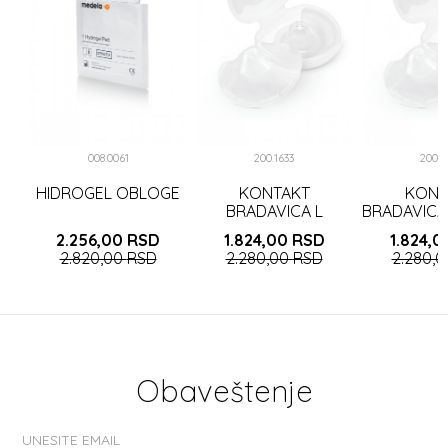
I,
008.0061
200.1633
200.1
HIDROGEL OBLOGE
KONTAKT
KONT
BRADAVICA L
BRADAVICA
(24mm) a2
a
2.256,00
RSD
1.824,00
RSD
1.824,
2.820,00
RSD
2.280,00
RSD
2.280,
Obaveštenje