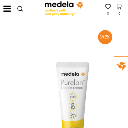
0
0
20
%