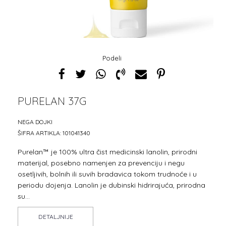
Podeli
PURELAN 37G
1
2
3
4
5
6
7
NEGA DOJKI
ŠIFRA ARTIKLA:
101041340
Purelan™ je 100% ultra čist medicinski lanolin, prirodni
materijal, posebno namenjen za prevenciju i negu
osetljivih, bolnih ili suvih bradavica tokom trudnoće i u
periodu dojenja. Lanolin je dubinski hidrirajuća, prirodna
su
...
DETALJNIJE