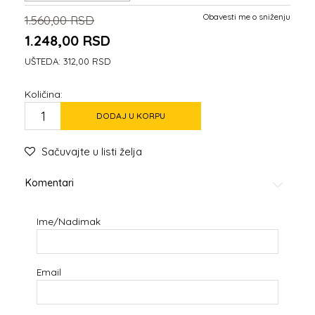
Obavesti me o sniženju
1.560,00
RSD
1.248,00
RSD
UŠTEDA:
312,00
RSD
Količina:
DODAJ U KORPU
Sačuvajte u listi želja
Komentari
Ime/Nadimak
Email