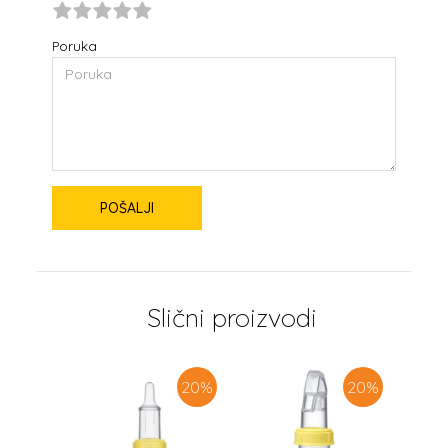
Poruka
POŠALJI
Slični proizvodi
20
%
20
%