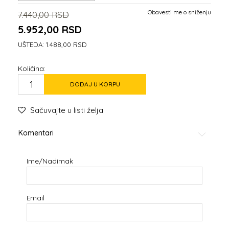
Obavesti me o sniženju
7.440,00
RSD
5.952,00
RSD
UŠTEDA:
1.488,00
RSD
Količina:
DODAJ U KORPU
Sačuvajte u listi želja
Komentari
Ime/Nadimak
Email