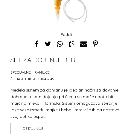
Podeli
SET ZA DOJENJE BEBE
1
2
3
4
SPECIJALNE HRANILICE
ŠIFRA ARTIKLA:
101043649
Medela sistem za dohranu je idealan način za davanje
dohrane tokom dojenja pri čemu se može upotrebiti
majčino mleko ili formula. Sistem omogućava stvranje
jake veze između majke i bebe i motiviše ih da nastave
svoj put ka uspe
...
DETALJNIJE