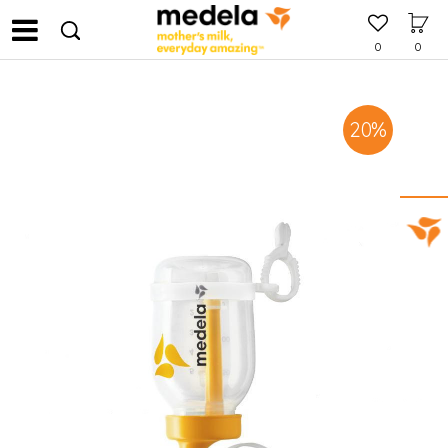
0
0
20
%