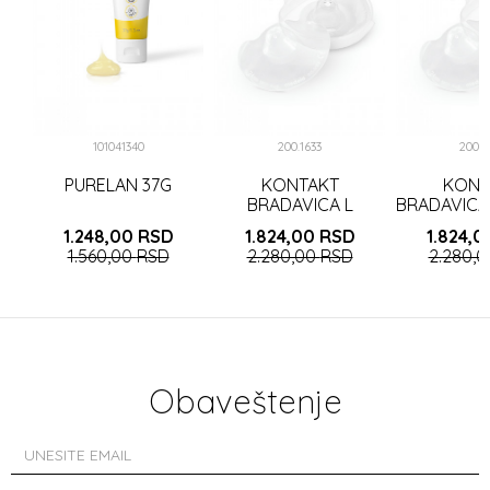
I,
101041340
200.1633
200.1
PURELAN 37G
KONTAKT
KONT
BRADAVICA L
BRADAVICA
(24mm) a2
a
1.248,00
RSD
1.824,00
RSD
1.824,
1.560,00
RSD
2.280,00
RSD
2.280,
Obaveštenje