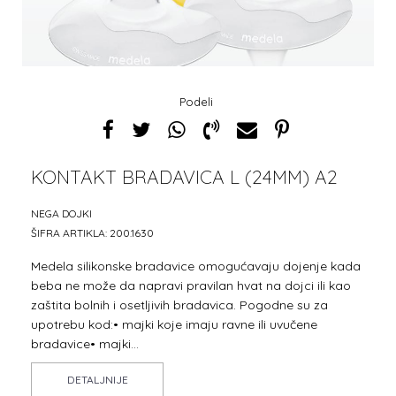
Podeli
KONTAKT BRADAVICA L (24MM) A2
1
2
3
4
5
6
7
8
NEGA DOJKI
ŠIFRA ARTIKLA:
200.1630
Medela silikonske bradavice omogućavaju dojenje kada
beba ne može da napravi pravilan hvat na dojci ili kao
zaštita bolnih i osetljivih bradavica. Pogodne su za
upotrebu kod:• majki koje imaju ravne ili uvučene
bradavice• majki
...
DETALJNIJE