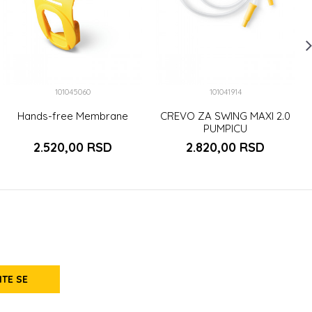
101045060
101041914
Hands-free Membrane
CREVO ZA SWING MAXI 2.0
PUMPICU
2.520,00
RSD
2.820,00
RSD
ITE SE