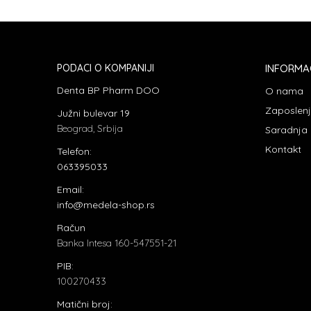
PODACI O KOMPANIJI
INFORMA
Denta BP Pharm DOO
O nama
Zaposlen
Južni bulevar 19
Beograd, Srbija
Saradnja
Kontakt
Telefon:
063395033
Email:
info@medela-shop.rs
Račun
Banka Intesa 160-547551-21
PIB:
100270433
Matični broj: