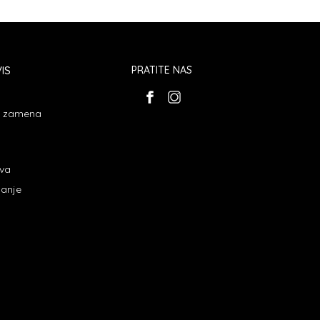
IS
PRATITE NAS
 i zamena
ava
janje