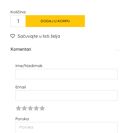
Količina:
DODAJ U KORPU
Sačuvajte u listi želja
Komentari
Ime/Nadimak
Email
Poruka