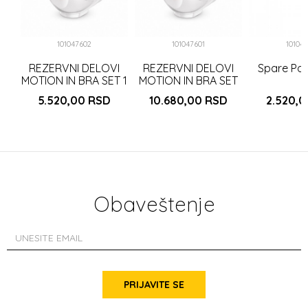
101047602
101047601
10104
REZERVNI DELOVI
REZERVNI DELOVI
Spare Par
MOTION IN BRA SET 1
MOTION IN BRA SET
kom
2 kom
5.520,00
RSD
10.680,00
RSD
2.520,
Obaveštenje
PRIJAVITE SE