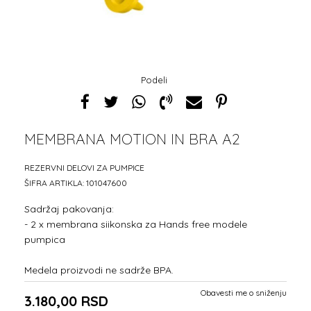
Podeli
MEMBRANA MOTION IN BRA A2
1
2
3
REZERVNI DELOVI ZA PUMPICE
ŠIFRA ARTIKLA:
101047600
Sadržaj pakovanja:
- 2 x membrana siikonska za Hands free modele
pumpica
Medela proizvodi ne sadrže BPA.
Obavesti me o sniženju
3.180,00
RSD