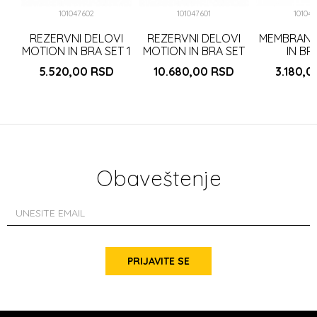
101047602
101047601
10104
REZERVNI DELOVI
REZERVNI DELOVI
MEMBRANA
MOTION IN BRA SET 1
MOTION IN BRA SET
IN BR
kom
2 kom
5.520,00
RSD
10.680,00
RSD
3.180,
Obaveštenje
PRIJAVITE SE